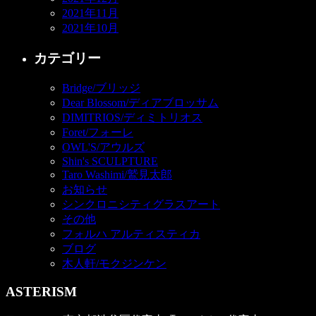
2021年11月
2021年10月
カテゴリー
Bridge/ブリッジ
Dear Blossom/ディアブロッサム
DIMITRIOS/ディミトリオス
Foret/フォーレ
OWL'S/アウルズ
Shin's SCULPTURE
Taro Washimi/鷲見太郎
お知らせ
シンクロニシティグラスアート
その他
フォルハ アルティスティカ
ブログ
木人軒/モクジンケン
ASTERISM