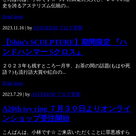
史を誇るアステリズム伝統の...
Read more
2023.11.16
| by
ASTERISM ブログ更新
【Shin’s SCULPTURE】期間限定 『ハ
ンドハンマー Sクロス』
２０２３年も残すところ一月半、お茶の間の話題(もはや死
語？)も流行語大賞や紅白の...
Read more
2023.7.29
| by
ASTERISM ブログ更新
A20th ivy ring ７月３０日よりオンライ
ンショップ受注開始
こんばんは、小林です☆ ご来店いただくことに罪悪感すら